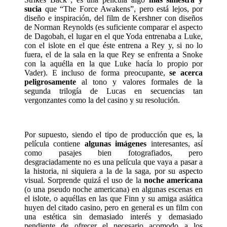
sucia
que “The Force Awakens”, pero está lejos, por
diseño e inspiración, del film de Kershner con diseños
de Norman Reynolds (es suficiente comparar el aspecto
de Dagobah, el lugar en el que Yoda entrenaba a Luke,
con el islote en el que éste entrena a Rey y, si no lo
fuera, el de la sala en la que Rey se enfrenta a Snoke
con la aquélla en la que Luke hacía lo propio por
Vader). E incluso de forma preocupante,
se acerca
peligrosamente
al tono y valores formales de la
segunda trilogía de Lucas en secuencias tan
vergonzantes como la del casino y su resolución.
Por supuesto, siendo el tipo de producción que es, la
película contiene
algunas imágenes
interesantes, así
como pasajes bien fotografiados, pero
desgraciadamente no es una película que vaya a pasar a
la historia, ni siquiera a la de la saga, por su aspecto
visual. Sorprende quizá el uso de la
noche americana
(o una pseudo noche americana) en algunas escenas en
el islote, o aquéllas en las que Finn y su amiga asiática
huyen del citado casino, pero en general es un film con
una estética sin demasiado interés y demasiado
pendiente de ofrecer el necesario acomodo a los