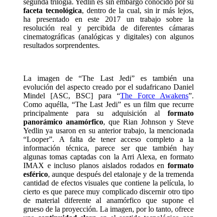
segunda trilogía. Yedlin es sin embargo conocido por su
faceta tecnológica
, dentro de la cual, sin ir más lejos,
ha presentado en este 2017 un trabajo sobre la
resolución real y percibida de diferentes cámaras
cinematográficas (analógicas y digitales) con algunos
resultados sorprendentes.
La imagen de “The Last Jedi” es también una
evolución del aspecto creado por el sudafricano Daniel
Mindel [ASC, BSC] para “
The Force Awakens
”.
Como aquélla, “The Last Jedi” es un film que recurre
principalmente para su adquisición al
formato
panorámico anamórfico
, que Rian Johnson y Steve
Yedlin ya usaron en su anterior trabajo, la mencionada
“Looper”. A falta de tener acceso completo a la
información técnica, parece ser que también hay
algunas tomas captadas con la Arri Alexa, en formato
IMAX e incluso planos aislados rodados en
formato
esférico
, aunque después del etalonaje y de la tremenda
cantidad de efectos visuales que contiene la película, lo
cierto es que parece muy complicado discernir otro tipo
de material diferente al anamórfico que supone el
grueso de la proyección. La imagen, por lo tanto, ofrece