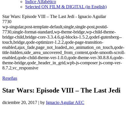
Índice Alfabético
Selected ON FILM & DIGITAL (in English)
Star Wars: Episode VIII – The Last Jedi - Ignacio Aguilar
7730
wp-singular,post-template-default,single,single-post,postid-
7730,single-format-standard,wp-theme-bridge,wp-child-theme-
bridge-child,bridge-core-3.3.4.6,qi-blocks-1.5.2,qodef-gutenberg--
touch,bridge,qode-optimizer-1.2.2,qode-page-transition-
enabled,ajax_fade,page_not_loaded,,no_animation_on_touch,qode-
title-hidden,side_area_uncovered_from_content,qode-smooth-scroll-
enabled,qode-child-theme-ver-1.0.0,qode-theme-ver-30.8.8.6,qode-
theme-bridge,qode_header_in_grid,wpb-js-composer js-comp-ver-
8.7.2,vc_responsive
Reseñas
Star Wars: Episode VIII – The Last Jedi
diciembre 20, 2017
|
by
Ignacio Aguilar AEC