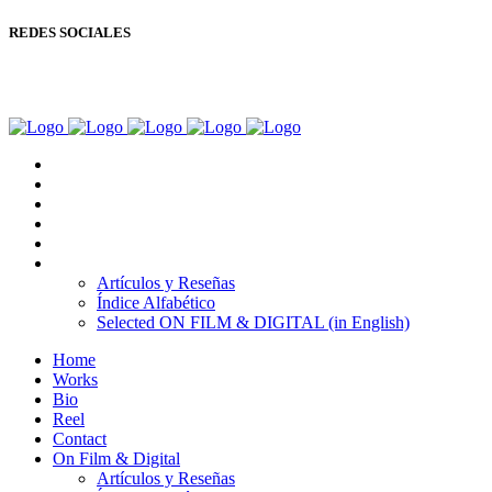
REDES SOCIALES
Copyright © Ignacio Aguilar
Home
Works
Bio
Reel
Contact
On Film & Digital
Artículos y Reseñas
Índice Alfabético
Selected ON FILM & DIGITAL (in English)
Home
Works
Bio
Reel
Contact
On Film & Digital
Artículos y Reseñas