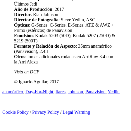
Últimos Jedi
Año de Producción
: 2017
Director
: Rian Johnson
Director de Fotografía
: Steve Yedlin, ASC
Ópticas
: G-Series, C-Series, E-Series, ATZ & AWZ +
Primo (esféricos) de Panavision
Emulsión
: Kodak 5203 (50D), Kodak 5207 (250D) &
5219 (500T)
Formato y Relación de Aspecto
: 35mm anamórfico
(Panavision), 2.4:1
Otros
: tomas adicionales rodadas en ArriRaw 3.4 con
la Arri Alexa
Vista en DCP
© Ignacio Aguilar, 2017.
anamórfico
,
Day-For-Night
,
flares
,
Johnson
,
Panavision
,
Yedlin
Cookie Policy
/
Privacy Policy
/
Legal Warning