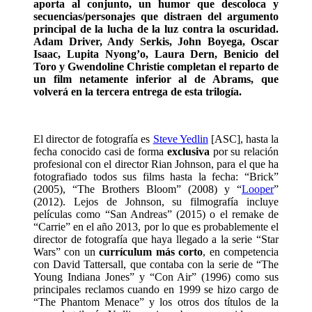
aporta al conjunto, un humor que descoloca y
secuencias/personajes que distraen del argumento
principal de la lucha de la luz contra la oscuridad.
Adam Driver, Andy Serkis, John Boyega, Oscar
Isaac, Lupita Nyong’o, Laura Dern, Benicio del
Toro y Gwendoline Christie completan el reparto de
un film netamente inferior al de Abrams, que
volverá en la tercera entrega de esta trilogía.
El director de fotografía es
Steve Yedlin
[ASC], hasta la
fecha conocido casi de forma
exclusiva
por su relación
profesional con el director Rian Johnson, para el que ha
fotografiado todos sus films hasta la fecha: “Brick”
(2005), “The Brothers Bloom” (2008) y “
Looper
”
(2012). Lejos de Johnson, su filmografía incluye
películas como “San Andreas” (2015) o el remake de
“Carrie” en el año 2013, por lo que es probablemente el
director de fotografía que haya llegado a la serie “Star
Wars” con un
currículum más corto
, en competencia
con David Tattersall, que contaba con la serie de “The
Young Indiana Jones” y “Con Air” (1996) como sus
principales reclamos cuando en 1999 se hizo cargo de
“The Phantom Menace” y los otros dos títulos de la