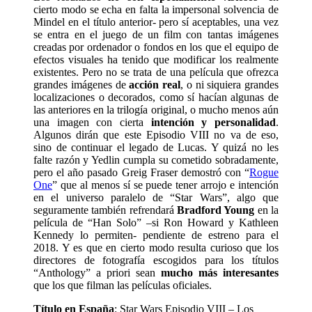
cierto modo se echa en falta la impersonal solvencia de
Mindel en el título anterior- pero sí aceptables, una vez
se entra en el juego de un film con tantas imágenes
creadas por ordenador o fondos en los que el equipo de
efectos visuales ha tenido que modificar los realmente
existentes. Pero no se trata de una película que ofrezca
grandes imágenes de
acción real
, o ni siquiera grandes
localizaciones o decorados, como sí hacían algunas de
las anteriores en la trilogía original, o mucho menos aún
una imagen con cierta
intención y personalidad
.
Algunos dirán que este Episodio VIII no va de eso,
sino de continuar el legado de Lucas. Y quizá no les
falte razón y Yedlin cumpla su cometido sobradamente,
pero el año pasado Greig Fraser demostró con “
Rogue
One
” que al menos sí se puede tener arrojo e intención
en el universo paralelo de “Star Wars”, algo que
seguramente también refrendará
Bradford Young
en la
película de “Han Solo” –si Ron Howard y Kathleen
Kennedy lo permiten- pendiente de estreno para el
2018. Y es que en cierto modo resulta curioso que los
directores de fotografía escogidos para los títulos
“Anthology” a priori sean
mucho más interesantes
que los que filman las películas oficiales.
Título en España
: Star Wars Episodio VIII – Los