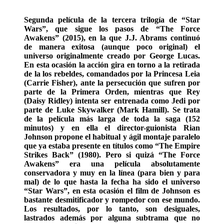
Segunda película de la tercera trilogía de “Star
Wars”, que sigue los pasos de “The Force
Awakens” (2015), en la que J.J. Abrams continuó
de manera exitosa (aunque poco original) el
universo originalmente creado por George Lucas.
En esta ocasión la acción gira en torno a la retirada
de la los rebeldes, comandados por la Princesa Leia
(Carrie Fisher), ante la persecución que sufren por
parte de la Primera Orden, mientras que Rey
(Daisy Ridley) intenta ser entrenada como Jedi por
parte de Luke Skywalker (Mark Hamill). Se trata
de la película más larga de toda la saga (152
minutos) y en ella el director-guionista Rian
Johnson propone el habitual y ágil montaje paralelo
que ya estaba presente en títulos como “The Empire
Strikes Back” (1980). Pero si quizá “The Force
Awakens” era una película absolutamente
conservadora y muy en la línea (para bien y para
mal) de lo que hasta la fecha ha sido el universo
“Star Wars”, en esta ocasión el film de Johnson es
bastante desmitificador y rompedor con ese mundo.
Los resultados, por lo tanto, son desiguales,
lastrados además por alguna subtrama que no