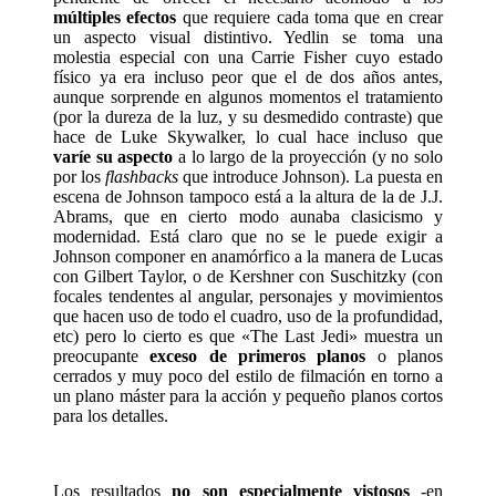
múltiples efectos
que requiere cada toma que en crear
un aspecto visual distintivo. Yedlin se toma una
molestia especial con una Carrie Fisher cuyo estado
físico ya era incluso peor que el de dos años antes,
aunque sorprende en algunos momentos el tratamiento
(por la dureza de la luz, y su desmedido contraste) que
hace de Luke Skywalker, lo cual hace incluso que
varíe su aspecto
a lo largo de la proyección (y no solo
por los
flashbacks
que introduce Johnson). La puesta en
escena de Johnson tampoco está a la altura de la de J.J.
Abrams, que en cierto modo aunaba clasicismo y
modernidad. Está claro que no se le puede exigir a
Johnson componer en anamórfico a la manera de Lucas
con Gilbert Taylor, o de Kershner con Suschitzky (con
focales tendentes al angular, personajes y movimientos
que hacen uso de todo el cuadro, uso de la profundidad,
etc) pero lo cierto es que «The Last Jedi» muestra un
preocupante
exceso de primeros planos
o planos
cerrados y muy poco del estilo de filmación en torno a
un plano máster para la acción y pequeño planos cortos
para los detalles.
Los resultados
no son especialmente vistosos
-en