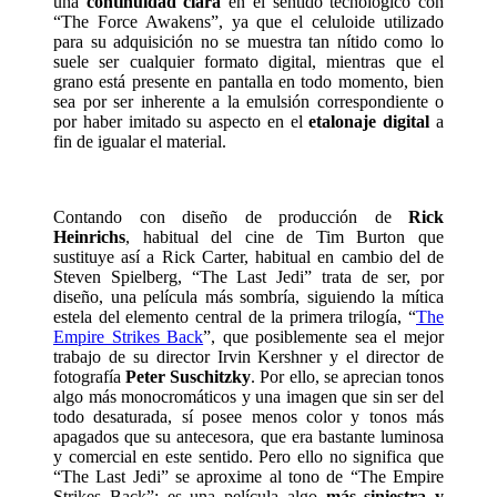
una
continuidad clara
en el sentido tecnológico con
“The Force Awakens”, ya que el celuloide utilizado
para su adquisición no se muestra tan nítido como lo
suele ser cualquier formato digital, mientras que el
grano está presente en pantalla en todo momento, bien
sea por ser inherente a la emulsión correspondiente o
por haber imitado su aspecto en el
etalonaje digital
a
fin de igualar el material.
Contando con diseño de producción de
Rick
Heinrichs
, habitual del cine de Tim Burton que
sustituye así a Rick Carter, habitual en cambio del de
Steven Spielberg, “The Last Jedi” trata de ser, por
diseño, una película más sombría, siguiendo la mítica
estela del elemento central de la primera trilogía, “
The
Empire Strikes Back
”, que posiblemente sea el mejor
trabajo de su director Irvin Kershner y el director de
fotografía
Peter Suschitzky
. Por ello, se aprecian tonos
algo más monocromáticos y una imagen que sin ser del
todo desaturada, sí posee menos color y tonos más
apagados que su antecesora, que era bastante luminosa
y comercial en este sentido. Pero ello no significa que
“The Last Jedi” se aproxime al tono de “The Empire
Strikes Back”; es una película algo
más siniestra y