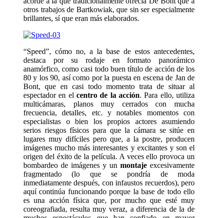
acorde a la que tradicionalmente ofrecía De Bont que a
otros trabajos de Bartkowiak, que sin ser especialmente
brillantes, sí que eran más elaborados.
“Speed”, cómo no, a la base de estos antecedentes,
destaca por su rodaje en formato panorámico
anamórfico, como casi todo buen título de acción de los
80 y los 90, así como por la puesta en escena de Jan de
Bont, que en casi todo momento trata de situar al
espectador en el
centro de la acción
. Para ello, utiliza
multicámaras, planos muy cerrados con mucha
frecuencia, detalles, etc. y notables momentos con
especialistas o bien los propios actores asumiendo
serios riesgos físicos para que la cámara se sitúe en
lugares muy difíciles pero que, a la postre, producen
imágenes mucho más interesantes y excitantes y son el
origen del éxito de la película. A veces ello provoca un
bombardeo de imágenes y un
montaje
excesivamente
fragmentado (lo que se pondría de moda
inmediatamente después, con infaustos recuerdos), pero
aquí continúa funcionando porque la base de todo ello
es una acción física que, por mucho que esté muy
coreografiada, resulta muy veraz, a diferencia de la de
muchos espectáculos que han confiado en mayor