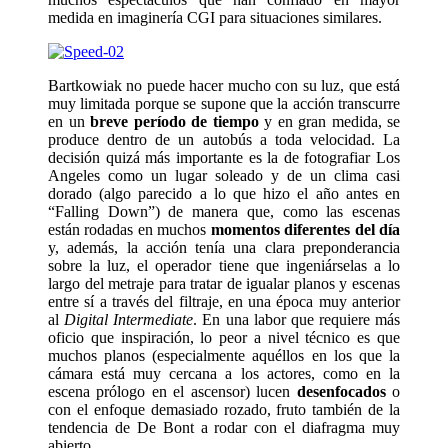
medida en imaginería CGI para situaciones similares.
Bartkowiak no puede hacer mucho con su luz, que está
muy limitada porque se supone que la acción transcurre
en un
breve período de tiempo
y en gran medida, se
produce dentro de un autobús a toda velocidad. La
decisión quizá más importante es la de fotografiar Los
Angeles como un lugar soleado y de un clima casi
dorado (algo parecido a lo que hizo el año antes en
“Falling Down”) de manera que, como las escenas
están rodadas en muchos
momentos diferentes del día
y, además, la acción tenía una clara preponderancia
sobre la luz, el operador tiene que ingeniárselas a lo
largo del metraje para tratar de igualar planos y escenas
entre sí a través del filtraje, en una época muy anterior
al
Digital Intermediate
. En una labor que requiere más
oficio que inspiración, lo peor a nivel técnico es que
muchos planos (especialmente aquéllos en los que la
cámara está muy cercana a los actores, como en la
escena prólogo en el ascensor) lucen
desenfocados
o
con el enfoque demasiado rozado, fruto también de la
tendencia de De Bont a rodar con el diafragma muy
abierto.