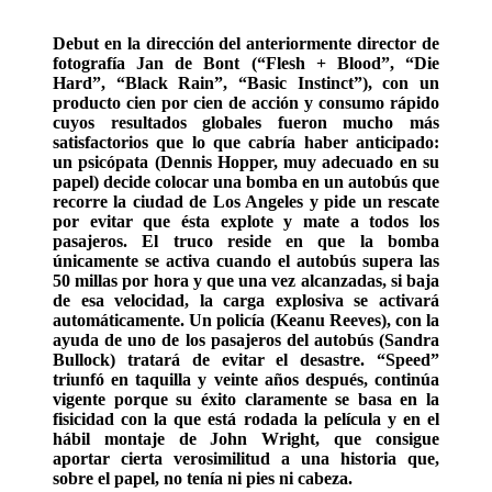
Debut en la dirección del anteriormente director de
fotografía Jan de Bont (“Flesh + Blood”, “Die
Hard”, “Black Rain”, “Basic Instinct”), con un
producto cien por cien de acción y consumo rápido
cuyos resultados globales fueron mucho más
satisfactorios que lo que cabría haber anticipado:
un psicópata (Dennis Hopper, muy adecuado en su
papel) decide colocar una bomba en un autobús que
recorre la ciudad de Los Angeles y pide un rescate
por evitar que ésta explote y mate a todos los
pasajeros. El truco reside en que la bomba
únicamente se activa cuando el autobús supera las
50 millas por hora y que una vez alcanzadas, si baja
de esa velocidad, la carga explosiva se activará
automáticamente. Un policía (Keanu Reeves), con la
ayuda de uno de los pasajeros del autobús (Sandra
Bullock) tratará de evitar el desastre. “Speed”
triunfó en taquilla y veinte años después, continúa
vigente porque su éxito claramente se basa en la
fisicidad con la que está rodada la película y en el
hábil montaje de John Wright, que consigue
aportar cierta verosimilitud a una historia que,
sobre el papel, no tenía ni pies ni cabeza.