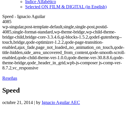
Índice Alfabético
Selected ON FILM & DIGITAL (in English)
Speed - Ignacio Aguilar
4085
wp-singular,post-template-default,single,single-post,postid-
4085,single-format-standard,wp-theme-bridge,wp-child-theme-
bridge-child,bridge-core-3.3.4.6,qi-blocks-1.5.2,qodef-gutenberg--
touch,bridge,qode-optimizer-1.2.2,qode-page-transition-
enabled,ajax_fade,page_not_loaded,,no_animation_on_touch,qode-
title-hidden,side_area_uncovered_from_content,qode-smooth-scroll-
enabled,qode-child-theme-ver-1.0.0,qode-theme-ver-30.8.8.6,qode-
theme-bridge,qode_header_in_grid,wpb-js-composer js-comp-ver-
8.7.2,vc_responsive
Reseñas
Speed
octubre 21, 2014
|
by
Ignacio Aguilar AEC