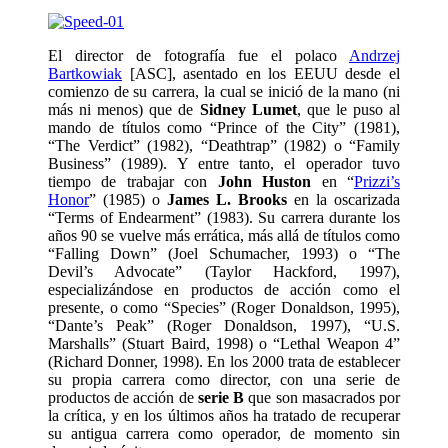
El director de fotografía fue el polaco
Andrzej
Bartkowiak
[ASC], asentado en los EEUU desde el
comienzo de su carrera, la cual se inició de la mano (ni
más ni menos) que de
Sidney Lumet
, que le puso al
mando de títulos como “Prince of the City” (1981),
“The Verdict” (1982), “Deathtrap” (1982) o “Family
Business” (1989). Y entre tanto, el operador tuvo
tiempo de trabajar con
John Huston
en “
Prizzi’s
Honor
” (1985) o
James L. Brooks
en la oscarizada
“Terms of Endearment” (1983). Su carrera durante los
años 90 se vuelve más errática, más allá de títulos como
“Falling Down” (Joel Schumacher, 1993) o “The
Devil’s Advocate” (Taylor Hackford, 1997),
especializándose en productos de acción como el
presente, o como “Species” (Roger Donaldson, 1995),
“Dante’s Peak” (Roger Donaldson, 1997), “U.S.
Marshalls” (Stuart Baird, 1998) o “Lethal Weapon 4”
(Richard Donner, 1998). En los 2000 trata de establecer
su propia carrera como director, con una serie de
productos de acción de
serie B
que son masacrados por
la crítica, y en los últimos años ha tratado de recuperar
su antigua carrera como operador, de momento sin