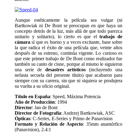
Aunque estéticamente la película sea vulgar (ni
Bartkowiak ni De Bont se preocupan en que haya un
concepto detrás de la luz, más allá de que todo parezca
unitario y solitario), lo cierto es que el
trabajo de
cámara
sí que es bueno y a veces excitante, base sobre
la que radica el éxito de una película que, veinte años
después de su estreno, continúa vigente. Lo curioso es
que este primer trabajo de De Bont como realizador fue
también su canto de cisne, porque al mismo le siguieron
una serie de
desastres artísticos
(incluyendo una
nefasta secuela del presente título) que acabaron para
siempre con su carrera, sin que ni siquiera se produjera
su vuelta a su oficio original.
Título en España
: Speed, Máxima Potencia
Año de Producción
: 1994
Director
: Jan de Bont
Director de Fotografía
: Andrzej Bartkowiak, ASC
Ópticas
: C-Series, E-Series y Primo de Panavision
Formato y Relación de Aspecto
: 35mm anamórfico
(Panavision), 2.4:1