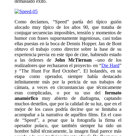
demasiado éxito.
Como decíamos, “Speed” partía del típico guión
alocado muy típico de los años 90, que trataba de
conjugar secuencias imposibles, tensión y momentos de
humor con frases supuestamente ingeniosas, casi todas
ellas puestas en la boca de Dennis Hopper. Jan de Bont
obtuvo el trabajo como director sobre la base de su
experiencia previa en este tipo de cine, habiendo estado
a las órdenes de
John McTiernan
–uno de los
realizadores que rechazaron el proyecto- en “
Die Hard
”
y “The Hunt For Red October”. El holandés, en su
etapa como operador, siempre había destacado
infinitamente más por la pericia de sus trabajos de
cámara, a veces en circunstancias que técnicamente
eran complicadas, o por su uso del
formato
anamórfico
muy abierto de diafragma, captando
muchos destellos, que por la calidad de su luz, que en el
mejor de los casos podría decirse que se limitaba a
acompañar a la narrativa de aquéllos films. En el caso
de “Speed”, a pesar que la fotografía la firma el
operador polaco, que también siempre ha sido un
hombre hábil técnicamente, la imagen final parece más