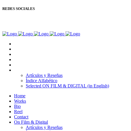
REDES SOCIALES
Copyright © Ignacio Aguilar
Home
Works
Bio
Reel
Contact
On Film & Digital
Artículos y Reseñas
Índice Alfabético
Selected ON FILM & DIGITAL (in English)
Home
Works
Bio
Reel
Contact
On Film & Digital
Artículos y Reseñas