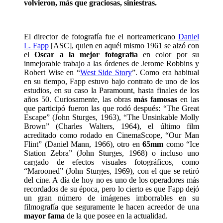
volvieron, más que graciosas, siniestras.
El director de fotografía fue el norteamericano
Daniel
L. Fapp
[ASC], quien en aquél mismo 1961 se alzó con
el
Oscar a la mejor fotografía
en color por su
inmejorable trabajo a las órdenes de Jerome Robbins y
Robert Wise en “
West Side Story
”. Como era habitual
en su tiempo, Fapp estuvo bajo contrato de uno de los
estudios, en su caso la Paramount, hasta finales de los
años 50. Curiosamente, las obras
más famosas
en las
que participó fueron las que rodó después: “The Great
Escape” (John Sturges, 1963), “The Unsinkable Molly
Brown” (Charles Walters, 1964), el último film
acreditado como rodado en CinemaScope, “Our Man
Flint” (Daniel Mann, 1966), otro en
65mm
como “Ice
Station Zebra” (John Sturges, 1968) o incluso uno
cargado de efectos visuales fotográficos, como
“Marooned” (John Sturges, 1969), con el que se retiró
del cine. A día de hoy no es uno de los operadores más
recordados de su época, pero lo cierto es que Fapp dejó
un gran número de imágenes imborrables en su
filmografía que seguramente le hacen acreedor de una
mayor fama
de la que posee en la actualidad.