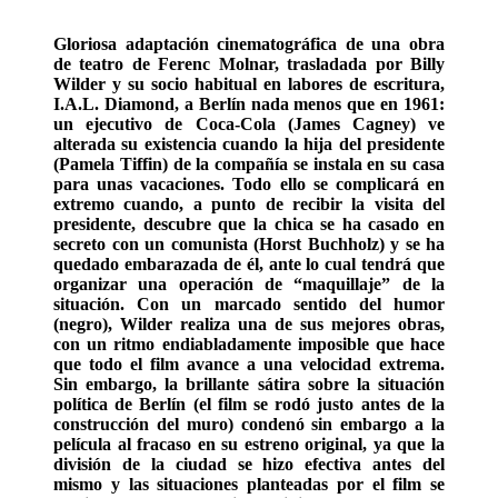
Gloriosa adaptación cinematográfica de una obra
de teatro de Ferenc Molnar, trasladada por Billy
Wilder y su socio habitual en labores de escritura,
I.A.L. Diamond, a Berlín nada menos que en 1961:
un ejecutivo de Coca-Cola (James Cagney) ve
alterada su existencia cuando la hija del presidente
(Pamela Tiffin) de la compañía se instala en su casa
para unas vacaciones. Todo ello se complicará en
extremo cuando, a punto de recibir la visita del
presidente, descubre que la chica se ha casado en
secreto con un comunista (Horst Buchholz) y se ha
quedado embarazada de él, ante lo cual tendrá que
organizar una operación de “maquillaje” de la
situación. Con un marcado sentido del humor
(negro), Wilder realiza una de sus mejores obras,
con un ritmo endiabladamente imposible que hace
que todo el film avance a una velocidad extrema.
Sin embargo, la brillante sátira sobre la situación
política de Berlín (el film se rodó justo antes de la
construcción del muro) condenó sin embargo a la
película al fracaso en su estreno original, ya que la
división de la ciudad se hizo efectiva antes del
mismo y las situaciones planteadas por el film se