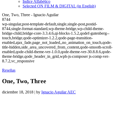
Índice Alfabético
Selected ON FILM & DIGITAL (in English)
One, Two, Three - Ignacio Aguilar
8744
wp-singular,post-template-default,single,single-post,postid-
8744,single-format-standard,wp-theme-bridge,wp-child-theme-
bridge-child,bridge-core-3.3.4.6,qi-blocks-1.5.2,qodef-gutenberg--
touch,bridge,qode-optimizer-1.2.2,qode-page-transition-
enabled,ajax_fade,page_not_loaded,,no_animation_on_touch,qode-
title-hidden,side_area_uncovered_from_content,qode-smooth-scroll-
enabled,qode-child-theme-ver-1.0.0,qode-theme-ver-30.8.8.6,qode-
theme-bridge,qode_header_in_grid,wpb-js-composer js-comp-ver-
8.7.2,vc_responsive
Reseñas
One, Two, Three
diciembre 18, 2018
|
by
Ignacio Aguilar AEC