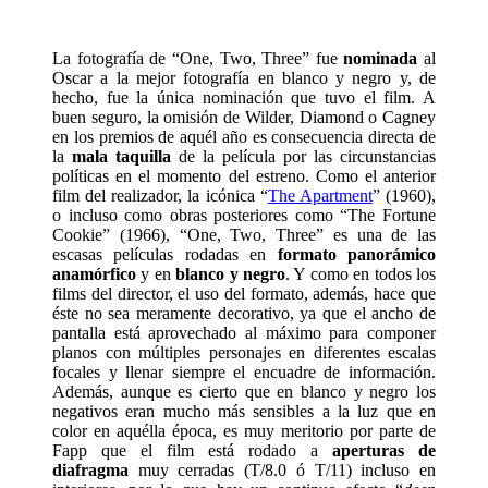
La fotografía de “One, Two, Three” fue
nominada
al
Oscar a la mejor fotografía en blanco y negro y, de
hecho, fue la única nominación que tuvo el film. A
buen seguro, la omisión de Wilder, Diamond o Cagney
en los premios de aquél año es consecuencia directa de
la
mala taquilla
de la película por las circunstancias
políticas en el momento del estreno. Como el anterior
film del realizador, la icónica “
The Apartment
” (1960),
o incluso como obras posteriores como “The Fortune
Cookie” (1966), “One, Two, Three” es una de las
escasas películas rodadas en
formato panorámico
anamórfico
y en
blanco y negro
. Y como en todos los
films del director, el uso del formato, además, hace que
éste no sea meramente decorativo, ya que el ancho de
pantalla está aprovechado al máximo para componer
planos con múltiples personajes en diferentes escalas
focales y llenar siempre el encuadre de información.
Además, aunque es cierto que en blanco y negro los
negativos eran mucho más sensibles a la luz que en
color en aquélla época, es muy meritorio por parte de
Fapp que el film está rodado a
aperturas de
diafragma
muy cerradas (T/8.0 ó T/11) incluso en