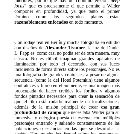
interiores, por lo que hay un continuo efecto “
deep
focus
” que es precisamente el que permite a Wilder
componer en profundidad, ya que tanto el primer
término como los segundos planos están
razonablemente enfocados
en todo momento.
Con rodaje real en Berlín y mucha fotografía en estudio
con diseños de
Alexander Trauner
, la luz de Daniel
L. Fapp es, como casi no podía ser de otra manera, muy
clásica. No es dificil imaginar grandes aparatos de
iluminación por todo el decorado, con sus luces
incidiendo de forma directa sobre los personajes. No es
una fotografía de grandes contrastes, a pesar de alguna
secuencia (como la del Hotel Potemkin) tiene algunos
contraluces y humo en el ambiente; es una imagen más
preocupada de hacer creíbles los forillos y algunos
fondos pintados necesarios para crear la sensación de
que el film está rodado realmente en localizaciones,
además de la misión principal de crear esa
gran
profundidad de campo
que necesitaba Wilder para su
inmersiva y enérgica puesta en escena, con múltiples
personajes entrando y saliendo constantemente de las
habitaciones o estancias en las que se desarrolla la
acción. Hay mucha luz frontal sobre los personajes,