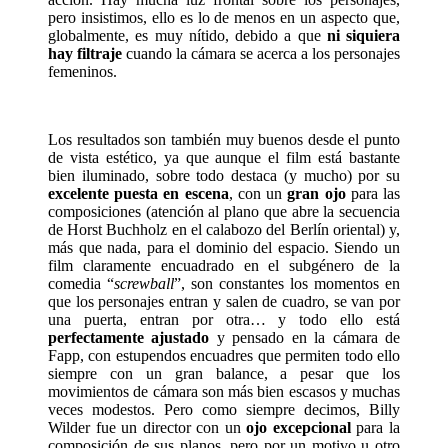
pero insistimos, ello es lo de menos en un aspecto que,
globalmente, es muy nítido, debido a que
ni siquiera
hay filtraje
cuando la cámara se acerca a los personajes
femeninos.
Los resultados son también muy buenos desde el punto
de vista estético, ya que aunque el film está bastante
bien iluminado, sobre todo destaca (y mucho) por su
excelente puesta en escena
, con un
gran ojo
para las
composiciones (atención al plano que abre la secuencia
de Horst Buchholz en el calabozo del Berlín oriental) y,
más que nada, para el dominio del espacio. Siendo un
film claramente encuadrado en el subgénero de la
comedia “
screwball
”, son constantes los momentos en
que los personajes entran y salen de cuadro, se van por
una puerta, entran por otra… y todo ello está
perfectamente ajustado
y pensado en la cámara de
Fapp, con estupendos encuadres que permiten todo ello
siempre con un gran balance, a pesar que los
movimientos de cámara son más bien escasos y muchas
veces modestos. Pero como siempre decimos, Billy
Wilder fue un director con un
ojo excepcional
para la
composición de sus planos, pero por un motivo u otro