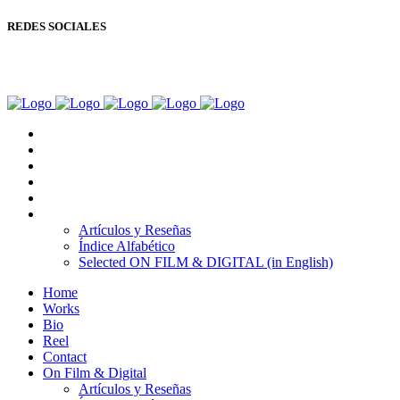
REDES SOCIALES
Copyright © Ignacio Aguilar
Home
Works
Bio
Reel
Contact
On Film & Digital
Artículos y Reseñas
Índice Alfabético
Selected ON FILM & DIGITAL (in English)
Home
Works
Bio
Reel
Contact
On Film & Digital
Artículos y Reseñas