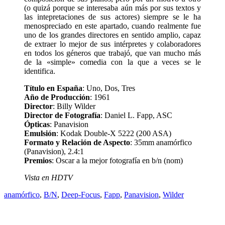
(o quizá porque se interesaba aún más por sus textos y
las intepretaciones de sus actores) siempre se le ha
menospreciado en este apartado, cuando realmente fue
uno de los grandes directores en sentido amplio, capaz
de extraer lo mejor de sus intérpretes y colaboradores
en todos los géneros que trabajó, que van mucho más
de la «simple» comedia con la que a veces se le
identifica.
Título en España
: Uno, Dos, Tres
Año de Producción
: 1961
Director
: Billy Wilder
Director de Fotografía
: Daniel L. Fapp, ASC
Ópticas
: Panavision
Emulsión
: Kodak Double-X 5222 (200 ASA)
Formato y Relación de Aspecto
: 35mm anamórfico
(Panavision), 2.4:1
Premios
: Oscar a la mejor fotografía en b/n (nom)
Vista en HDTV
anamórfico
,
B/N
,
Deep-Focus
,
Fapp
,
Panavision
,
Wilder