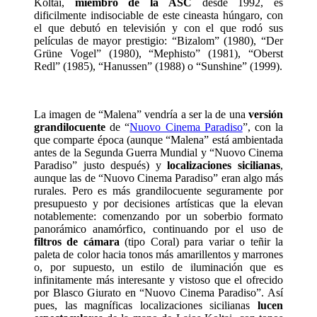
Koltai,
miembro de la ASC
desde 1992, es
dificilmente indisociable de este cineasta húngaro, con
el que debutó en televisión y con el que rodó sus
películas de mayor prestigio: “Bizalom” (1980), “Der
Grüne Vogel” (1980), “Mephisto” (1981), “Oberst
Redl” (1985), “Hanussen” (1988) o “Sunshine” (1999).
La imagen de “Malena” vendría a ser la de una
versión
grandilocuente
de “
Nuovo Cinema Paradiso
”, con la
que comparte época (aunque “Malena” está ambientada
antes de la Segunda Guerra Mundial y “Nuovo Cinema
Paradiso” justo después) y
localizaciones sicilianas
,
aunque las de “Nuovo Cinema Paradiso” eran algo más
rurales. Pero es más grandilocuente seguramente por
presupuesto y por decisiones artísticas que la elevan
notablemente: comenzando por un soberbio formato
panorámico anamórfico, continuando por el uso de
filtros de cámara
(tipo Coral) para variar o teñir la
paleta de color hacia tonos más amarillentos y marrones
o, por supuesto, un estilo de iluminación que es
infinitamente más interesante y vistoso que el ofrecido
por Blasco Giurato en “Nuovo Cinema Paradiso”. Así
pues, las magníficas localizaciones sicilianas
lucen