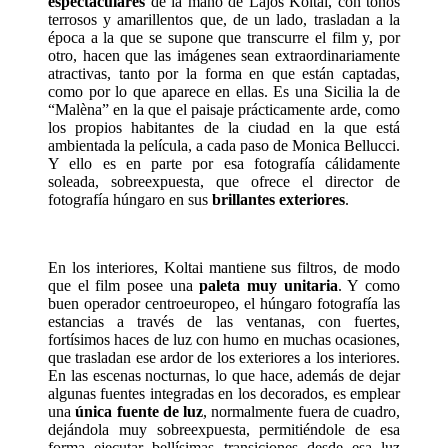
espectaculares
de la mano de Lajos Koltai, con tonos
terrosos y amarillentos que, de un lado, trasladan a la
época a la que se supone que transcurre el film y, por
otro, hacen que las imágenes sean extraordinariamente
atractivas, tanto por la forma en que están captadas,
como por lo que aparece en ellas. Es una Sicilia la de
“Malèna” en la que el paisaje prácticamente arde, como
los propios habitantes de la ciudad en la que está
ambientada la película, a cada paso de Monica Bellucci.
Y ello es en parte por esa fotografía cálidamente
soleada, sobreexpuesta, que ofrece el director de
fotografía húngaro en sus
brillantes exteriores
.
En los interiores, Koltai mantiene sus filtros, de modo
que el film posee una
paleta muy unitaria
. Y como
buen operador centroeuropeo, el húngaro fotografía las
estancias a través de las ventanas, con fuertes,
fortísimos haces de luz con humo en muchas ocasiones,
que trasladan ese ardor de los exteriores a los interiores.
En las escenas nocturnas, lo que hace, además de dejar
algunas fuentes integradas en los decorados, es emplear
una
única fuente de luz
, normalmente fuera de cuadro,
dejándola muy sobreexpuesta, permitiéndole de esa
forma ejecutar bellísimas transiciones desde esa luz