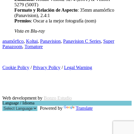
5279 (500T)
Formato y Relación de Aspecto
: 35mm anamórfico
(Panavision), 2.4:1
Premios
: Oscar a la mejor fotografía (nom)
Vista en Blu-ray
anamórfico
,
Koltai
,
Panavision
,
Panavision C Series
,
Super
Panazoom
,
Tornatore
Cookie Policy
/
Privacy Policy
/
Legal Warning
Copyright © Ignacio Aguilar
Web development by
Bonzo Estudio
Language / Idioma
Powered by
Translate