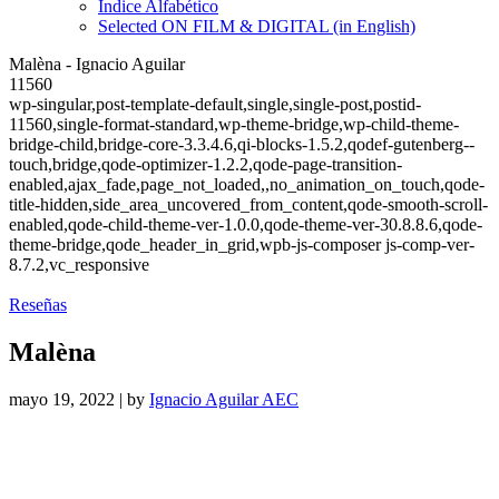
Índice Alfabético
Selected ON FILM & DIGITAL (in English)
Malèna - Ignacio Aguilar
11560
wp-singular,post-template-default,single,single-post,postid-
11560,single-format-standard,wp-theme-bridge,wp-child-theme-
bridge-child,bridge-core-3.3.4.6,qi-blocks-1.5.2,qodef-gutenberg--
touch,bridge,qode-optimizer-1.2.2,qode-page-transition-
enabled,ajax_fade,page_not_loaded,,no_animation_on_touch,qode-
title-hidden,side_area_uncovered_from_content,qode-smooth-scroll-
enabled,qode-child-theme-ver-1.0.0,qode-theme-ver-30.8.8.6,qode-
theme-bridge,qode_header_in_grid,wpb-js-composer js-comp-ver-
8.7.2,vc_responsive
Reseñas
Malèna
mayo 19, 2022
|
by
Ignacio Aguilar AEC