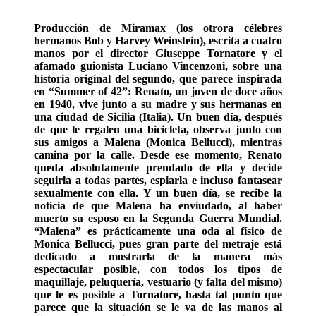
Producción de Miramax (los otrora célebres
hermanos Bob y Harvey Weinstein), escrita a cuatro
manos por el director Giuseppe Tornatore y el
afamado guionista Luciano Vincenzoni, sobre una
historia original del segundo, que parece inspirada
en “Summer of 42”: Renato, un joven de doce años
en 1940, vive junto a su madre y sus hermanas en
una ciudad de Sicilia (Italia). Un buen día, después
de que le regalen una bicicleta, observa junto con
sus amigos a Malena (Monica Bellucci), mientras
camina por la calle. Desde ese momento, Renato
queda absolutamente prendado de ella y decide
seguirla a todas partes, espiarla e incluso fantasear
sexualmente con ella. Y un buen día, se recibe la
noticia de que Malena ha enviudado, al haber
muerto su esposo en la Segunda Guerra Mundial.
“Malena” es prácticamente una oda al físico de
Monica Bellucci, pues gran parte del metraje está
dedicado a mostrarla de la manera más
espectacular posible, con todos los tipos de
maquillaje, peluquería, vestuario (y falta del mismo)
que le es posible a Tornatore, hasta tal punto que
parece que la situación se le va de las manos al