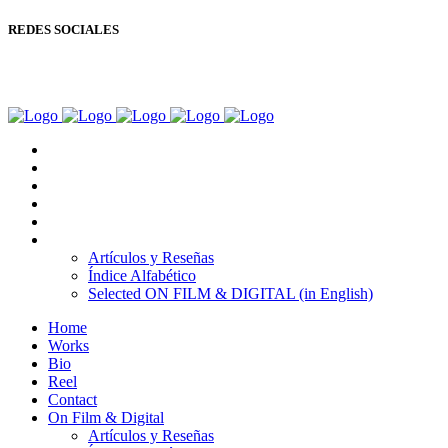
REDES SOCIALES
Copyright © Ignacio Aguilar
Home
Works
Bio
Reel
Contact
On Film & Digital
Artículos y Reseñas
Índice Alfabético
Selected ON FILM & DIGITAL (in English)
Home
Works
Bio
Reel
Contact
On Film & Digital
Artículos y Reseñas