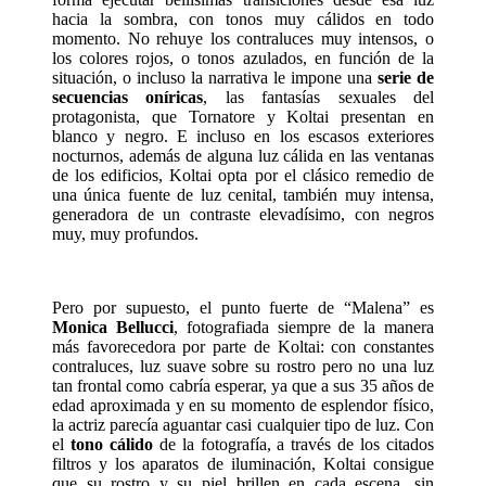
hacia la sombra, con tonos muy cálidos en todo
momento. No rehuye los contraluces muy intensos, o
los colores rojos, o tonos azulados, en función de la
situación, o incluso la narrativa le impone una
serie de
secuencias oníricas
, las fantasías sexuales del
protagonista, que Tornatore y Koltai presentan en
blanco y negro. E incluso en los escasos exteriores
nocturnos, además de alguna luz cálida en las ventanas
de los edificios, Koltai opta por el clásico remedio de
una única fuente de luz cenital, también muy intensa,
generadora de un contraste elevadísimo, con negros
muy, muy profundos.
Pero por supuesto, el punto fuerte de “Malena” es
Monica Bellucci
, fotografiada siempre de la manera
más favorecedora por parte de Koltai: con constantes
contraluces, luz suave sobre su rostro pero no una luz
tan frontal como cabría esperar, ya que a sus 35 años de
edad aproximada y en su momento de esplendor físico,
la actriz parecía aguantar casi cualquier tipo de luz. Con
el
tono cálido
de la fotografía, a través de los citados
filtros y los aparatos de iluminación, Koltai consigue
que su rostro y su piel brillen en cada escena, sin