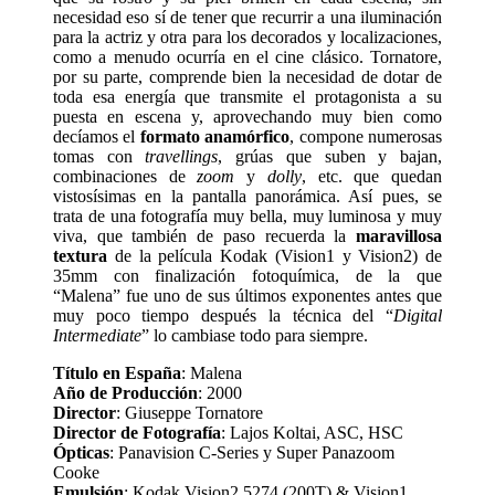
necesidad eso sí de tener que recurrir a una iluminación
para la actriz y otra para los decorados y localizaciones,
como a menudo ocurría en el cine clásico. Tornatore,
por su parte, comprende bien la necesidad de dotar de
toda esa energía que transmite el protagonista a su
puesta en escena y, aprovechando muy bien como
decíamos el
formato anamórfico
, compone numerosas
tomas con
travellings
, grúas que suben y bajan,
combinaciones de
zoom
y
dolly
, etc. que quedan
vistosísimas en la pantalla panorámica. Así pues, se
trata de una fotografía muy bella, muy luminosa y muy
viva, que también de paso recuerda la
maravillosa
textura
de la película Kodak (Vision1 y Vision2) de
35mm con finalización fotoquímica, de la que
“Malena” fue uno de sus últimos exponentes antes que
muy poco tiempo después la técnica del “
Digital
Intermediate
” lo cambiase todo para siempre.
Título en España
: Malena
Año de Producción
: 2000
Director
: Giuseppe Tornatore
Director de Fotografía
: Lajos Koltai, ASC, HSC
Ópticas
: Panavision C-Series y Super Panazoom
Cooke
Emulsión
: Kodak Vision2 5274 (200T) & Vision1