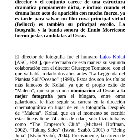
director y el conjunto carece de una estructura
dramática propiamente dicha, e incluso cuando el
drama hace acto de aparición con mucha fuerza, ya
es tarde para salvar un film cuya principal virtud
(Bellucci) es también su principal escollo. La
fotografía y la banda sonora de Ennio Morricone
fueron justas candidatas al Oscar.
El director de fotografía fue el húngaro
Lajos Koltai
[ASC, HSC], que efectuaba de esta manera su segunda
colaboración con el director Giuseppe Tornatore, con el
que ya había rodado dos años antes “La Leggenda del
Pianista Sull’Oceano” (1998). Estos dos son los títulos
más famosos de Koltai, ya que el propio éxito de
“Malena”, que supuso una
nominación al Oscar a la
mejor fotografía
para el húngaro, entre otros
galardones, le hizo seguir su carrera en la dirección
cinematográfica en lugar de en la fotografía. Después
de “Malena”, Koltai, que en el momento se escribir
estas líneas tiene 74 años de edad, solo hizo trabajos
como “The Emperor’s Club” (Michael Hoffman,
2002), “Taking Sides” (István Szabó, 2001) o “Being
Julia” (István Szabó, 2004). Precisamente, la carrera de