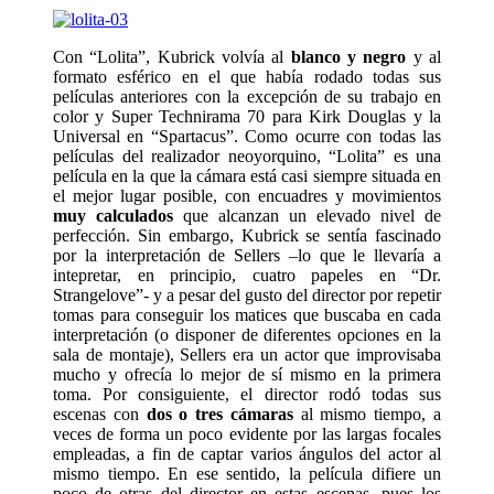
Con “Lolita”, Kubrick volvía al
blanco y negro
y al
formato esférico en el que había rodado todas sus
películas anteriores con la excepción de su trabajo en
color y Super Technirama 70 para Kirk Douglas y la
Universal en “Spartacus”. Como ocurre con todas las
películas del realizador neoyorquino, “Lolita” es una
película en la que la cámara está casi siempre situada en
el mejor lugar posible, con encuadres y movimientos
muy calculados
que alcanzan un elevado nivel de
perfección. Sin embargo, Kubrick se sentía fascinado
por la interpretación de Sellers –lo que le llevaría a
intepretar, en principio, cuatro papeles en “Dr.
Strangelove”- y a pesar del gusto del director por repetir
tomas para conseguir los matices que buscaba en cada
interpretación (o disponer de diferentes opciones en la
sala de montaje), Sellers era un actor que improvisaba
mucho y ofrecía lo mejor de sí mismo en la primera
toma. Por consiguiente, el director rodó todas sus
escenas con
dos o tres cámaras
al mismo tiempo, a
veces de forma un poco evidente por las largas focales
empleadas, a fin de captar varios ángulos del actor al
mismo tiempo. En ese sentido, la película difiere un
poco de otras del director en estas escenas, pues los