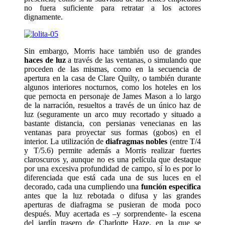
no fuera suficiente para retratar a los actores
dignamente.
Sin embargo, Morris hace también uso de grandes
haces de luz
a través de las ventanas, o simulando que
proceden de las mismas, como en la secuencia de
apertura en la casa de Clare Quilty, o también durante
algunos interiores nocturnos, como los hoteles en los
que pernocta en personaje de James Mason a lo largo
de la narración, resueltos a través de un único haz de
luz (seguramente un arco muy recortado y situado a
bastante distancia, con persianas venecianas en las
ventanas para proyectar sus formas (gobos) en el
interior. La utilización de
diafragmas nobles
(entre T/4
y T/5.6) permite además a Morris realizar fuertes
claroscuros y, aunque no es una película que destaque
por una excesiva profundidad de campo, sí lo es por lo
diferenciada que está cada una de sus luces en el
decorado, cada una cumpliendo una
función específica
antes que la luz rebotada o difusa y las grandes
aperturas de diafragma se pusieran de moda poco
después. Muy acertada es –y sorprendente- la escena
del jardín trasero de Charlotte Haze, en la que se