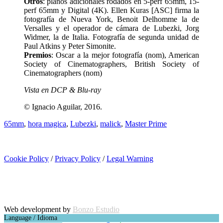
Otros
: planos adicionales rodados en 5-perf 65mm, 15-
perf 65mm y Digital (4K). Ellen Kuras [ASC] firma la
fotografía de Nueva York, Benoit Delhomme la de
Versalles y el operador de cámara de Lubezki, Jorg
Widmer, la de Italia. Fotografía de segunda unidad de
Paul Atkins y Peter Simonite.
Premios
: Oscar a la mejor fotografía (nom), American
Society of Cinematographers, British Society of
Cinematographers (nom)
Vista en DCP & Blu-ray
© Ignacio Aguilar, 2016.
65mm
,
hora magica
,
Lubezki
,
malick
,
Master Prime
Cookie Policy
/
Privacy Policy
/
Legal Warning
Copyright © Ignacio Aguilar
Web development by
Bonzo Estudio
Language / Idioma