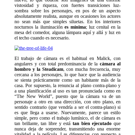
vistosidad y riqueza, con fuertes transiciones luz-
sombra sobre los personajes, en pos de un aspecto
absolutamente realista, aunque en ocasiones los actores
no sean más que simples siluetas. En los interiores
nocturnos la iluminación
es mínima
; luz cenital en la
mesa del comedor, alguna lámpara aquí y allá y luz en
el techo cuando es necesario.
El trabajo de cámara es el habitual en Malick, con
angulares y con total predominancia de la
cámara al
hombro y la Steadicam
, con mucha frecuencia, muy
cercana a los personajes, lo que hace que la audiencia
se sienta prácticamente como un habitante más de la
casa. Por supuesto, la renuncia al plano contra-plano y
a una planificación al uso es tan pronunciada como en
“The New World”, puesto que la cámara va de un
personaje a otro en una dirección, con otro plano, en
sentido contrario (que vendría a ser el contra-plano) si
es que llega a usarse. Nuevamente, parece un estilo
simple, pero como el trabajo lumínico, el de cámara es
tan brillante, tan libre y está
tan bien ejecutado
que
nunca deja de sorprender, transmitiendo una enorme
vitalidad a la película. Las diferencias con respecto a