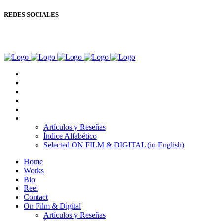
REDES SOCIALES
Copyright © Ignacio Aguilar
Home
Works
Bio
Reel
Contact
On Film & Digital
Artículos y Reseñas
Índice Alfabético
Selected ON FILM & DIGITAL (in English)
Home
Works
Bio
Reel
Contact
On Film & Digital
Artículos y Reseñas