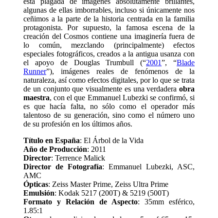
está plagada de imágenes absolutamente brillantes,
algunas de ellas imborrables, incluso si únicamente nos
ceñimos a la parte de la historia centrada en la familia
protagonista. Por supuesto, la famosa escena de la
creación del Cosmos contiene una imaginería fuera de
lo común, mezclando (principalmente) efectos
especiales fotográficos, creados a la antigua usanza con
el apoyo de Douglas Trumbull (“
2001
”, “
Blade
Runner
”), imágenes reales de fenómenos de la
naturaleza, así como efectos digitales, por lo que se trata
de un conjunto que visualmente es una verdadera
obra
maestra
, con el que Emmanuel Lubezki se confirmó, si
es que hacía falta, no sólo como el operador más
talentoso de su generación, sino como el número uno
de su profesión en los últimos años.
Título en España
: El Árbol de la Vida
Año de Producción
: 2011
Director
: Terrence Malick
Director de Fotografía
: Emmanuel Lubezki, ASC,
AMC
Ópticas
: Zeiss Master Prime, Zeiss Ultra Prime
Emulsión
: Kodak 5217 (200T) & 5219 (500T)
Formato y Relación de Aspecto
: 35mm esférico,
1.85:1