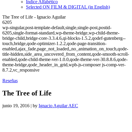
Índice Alfabético
Selected ON FILM & DIGITAL (in English)
The Tree of Life - Ignacio Aguilar
6205
wp-singular,post-template-default,single,single-post,postid-
6205,single-format-standard,wp-theme-bridge,wp-child-theme-
bridge-child,bridge-core-3.3.4.6,qi-blocks-1.5.2,qodef-gutenberg--
touch,bridge,qode-optimizer-1.2.2,qode-page-transition-
enabled,ajax_fade,page_not_loaded,,no_animation_on_touch,qode-
title-hidden,side_area_uncovered_from_content,qode-smooth-scroll-
enabled,qode-child-theme-ver-1.0.0,qode-theme-ver-30.8.8.6,qode-
theme-bridge,qode_header_in_grid,wpb-js-composer js-comp-ver-
8.7.2,vc_responsive
Reseñas
The Tree of Life
junio 19, 2016
|
by
Ignacio Aguilar AEC