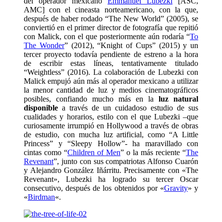
del operador mexicano
Emmanuel Lubezki
[ASC,
AMC] con el cineasta norteamericano, con la que,
después de haber rodado “The New World” (2005), se
conviertió en el primer director de fotografía que repitió
con Malick, con el que posteriormente aún rodaría “
To
The Wonder
” (2012), “Knight of Cups” (2015) y un
tercer proyecto todavía pendiente de estreno a la hora
de escribir estas líneas, tentativamente titulado
“Weightless” (2016). La colaboración de Lubezki con
Malick empujó aún más al operador mexicano a utilizar
la menor cantidad de luz y medios cinematográficos
posibles, confiando mucho más en la
luz natural
disponible
a través de un cuidadoso estudio de sus
cualidades y horarios, estilo con el que Lubezki –que
curiosamente irrumpió en Hollywood a través de obras
de estudio, con mucha luz artificial, como “A Little
Princess” y “Sleepy Hollow”- ha maravillado con
cintas como “
Children of Men
” o la más reciente “
The
Revenant
”, junto con sus compatriotas Alfonso Cuarón
y Alejandro González Iñárritu. Precisamente con «The
Revenant», Lubezki ha logrado su tercer Oscar
consecutivo, después de los obtenidos por «
Gravity
» y
«
Birdman
«.