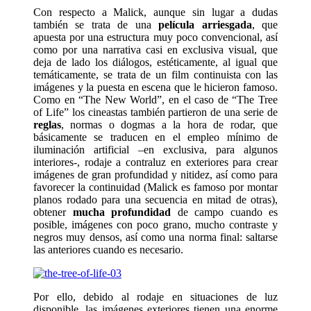
Con respecto a Malick, aunque sin lugar a dudas
también se trata de una
película arriesgada
, que
apuesta por una estructura muy poco convencional, así
como por una narrativa casi en exclusiva visual, que
deja de lado los diálogos, estéticamente, al igual que
temáticamente, se trata de un film continuista con las
imágenes y la puesta en escena que le hicieron famoso.
Como en “The New World”, en el caso de “The Tree
of Life” los cineastas también partieron de una serie de
reglas
, normas o dogmas a la hora de rodar, que
básicamente se traducen en el empleo mínimo de
iluminación artificial –en exclusiva, para algunos
interiores-, rodaje a contraluz en exteriores para crear
imágenes de gran profundidad y nitidez, así como para
favorecer la continuidad (Malick es famoso por montar
planos rodado para una secuencia en mitad de otras),
obtener
mucha profundidad
de campo cuando es
posible, imágenes con poco grano, mucho contraste y
negros muy densos, así como una norma final: saltarse
las anteriores cuando es necesario.
Por ello, debido al rodaje en situaciones de luz
disponible, las imágenes exteriores tienen una enorme