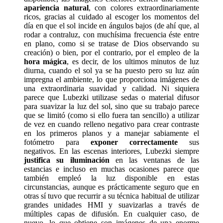
apariencia natural
, con colores extraordinariamente
ricos, gracias al cuidado al escoger los momentos del
día en que el sol incide en ángulos bajos (de ahí que, al
rodar a contraluz, con muchísima frecuencia éste entre
en plano, como si se tratase de Dios observando su
creación) o bien, por el contrario, por el empleo de la
hora mágica
, es decir, de los ultimos minutos de luz
diurna, cuando el sol ya se ha puesto pero su luz aún
impregna el ambiente, lo que proporciona imágenes de
una extraordinaria suavidad y calidad. Ni siquiera
parece que Lubezki utilizase sedas o material difusor
para suavizar la luz del sol, sino que su trabajo parece
que se limitó (como si ello fuera tan sencillo) a utilizar
de vez en cuando relleno negativo para crear contraste
en los primeros planos y a manejar sabiamente el
fotómetro para
exponer correctamente
sus
negativos. En las escenas interiores, Lubezki siempre
justifica su iluminación
en las ventanas de las
estancias e incluso en muchas ocasiones parece que
también empleó la luz disponible en estas
circunstancias, aunque es prácticamente seguro que en
otras sí tuvo que recurrir a su técnica habitual de utilizar
grandes unidades HMI y suavizarlas a través de
múltiples capas de difusión. En cualquier caso, de
nuevo, lo que obtiene son imágenes de una enorme